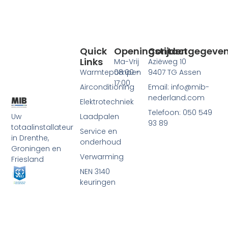
Quick
Openingstijden
Contactgegeve
Links
Ma-Vrij
Aziëweg 10
Warmtepompen
08:00 -
9407 TG Assen
17:00
Airconditioning
Email: info@mib-
nederland.com
Elektrotechniek
Telefoon: 050 549
Laadpalen
Uw
93 89
totaalinstallateur
Service en
in Drenthe,
onderhoud
Groningen en
Verwarming
Friesland
NEN 3140
keuringen